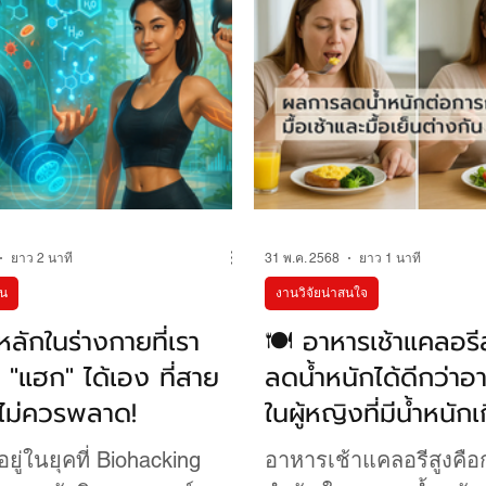
ทำ IF และ Water Fastin
แบบการจำกัดเวลาการ
(Time-Restricted Eating
วิจัยจำนวนมากชี้ให้เห็น
ประโยชน์ต่อสุขภาพแ
วัย
ยาว 2 นาที
31 พ.ค. 2568
ยาว 1 นาที
าน
งานวิจัยน่าสนใจ
ลักในร่างกายที่เรา
🍽️ อาหารเช้าแคลอรี
"แฮก" ได้เอง ที่สาย
ลดน้ำหนักได้ดีกว่าอ
ไม่ควรพลาด!
ในผู้หญิงที่มีน้ำหนัก
อ้วน
ยู่ในยุคที่ Biohacking
อาหารเช้าแคลอรีสูงคือ