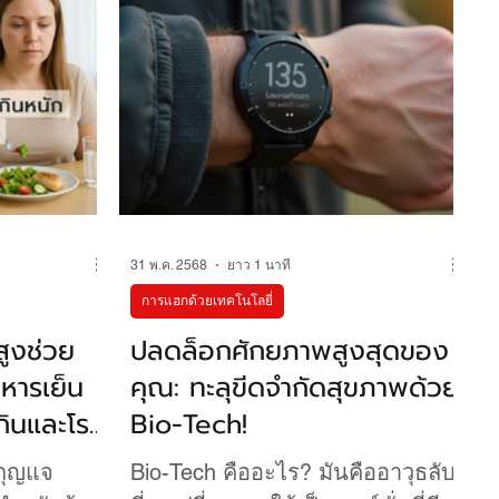
g เป็นรูป
กินอาหาร
) ที่มีงาน
ถึง
ละการชะลอ
31 พ.ค. 2568
ยาว 1 นาที
การแฮกด้วยเทคโนโลยี่
สูงช่วย
ปลดล็อกศักยภาพสูงสุดของ
าหารเย็น
คุณ: ทะลุขีดจำกัดสุขภาพด้วย
เกินและโรค
Bio-Tech!
กุญแจ
Bio-Tech คืออะไร? มันคืออาวุธลับ