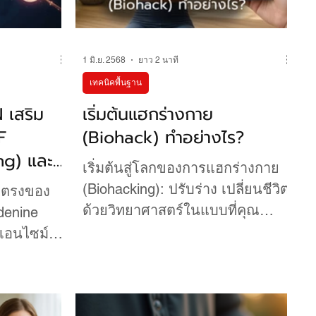
1 มิ.ย. 2568
ยาว 2 นาที
เทคนิคพื้นฐาน
 เสริม
เริ่มต้นแฮกร่างกาย
F
(Biohack) ทำอย่างไร?
ng) และ
เริ่มต้นสู่โลกของการแฮกร่างกาย
่อการชะลอ
(Biohacking): ปรับร่าง เปลี่ยนชีวิต
ดยตรงของ
ด้วยวิทยาศาสตร์ในแบบที่คุณ
denine
ควบคุมได้ เริ่มต้นแฮกร่างกาย
เอนไซม์ที่มี
(ฺBiohack)...
อการทำงาน
ีบทบาทหลัก
 เสริมการ