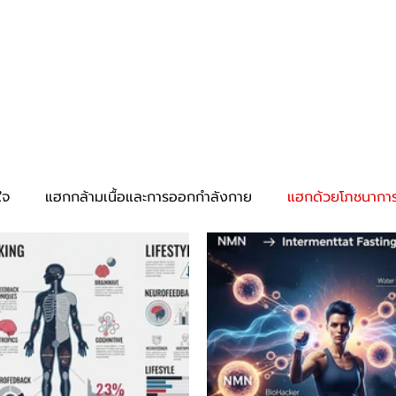
ื้นฐาน
เทคนิคพื้นฐาน
เทคนิคก้าวหน้า
อุปกรณ์
อาหารเสริม-ยา
ใจ
แฮกกล้ามเนื้อและการออกกำลังกาย
แฮกด้วยโภชนากา
และสมาธิ
การแฮกด้วยเทคโนโลยี่
แฮกด้วยยาและสารกระต