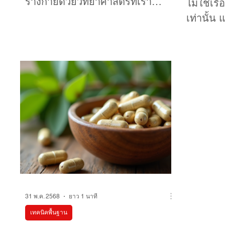
ร่างกายด้วยวิทยาศาสตร์ที่เรา
ไม่ใช่เร
ควบคุมได้ มีประโยชน์อย่างมากต่อ
เท่านั้น 
การดำเนินชีวิตในยุคต่อไป
ใหม่ ที่อย
วันนี้ผ
ร่างกาย
“แฮก” ได
เทคโนโล
เสริมบาง
31 พ.ค. 2568
ยาว 1 นาที
เทคนิคพื้นฐาน