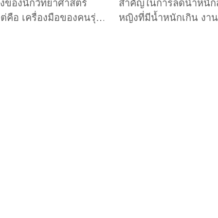
ื่องของนักวิทยาศาสตร์
สำคัญในการลดน้ำหนักส
แต่คือ เครื่องมือของคนรุ่น
หญิงที่มีน้ำหนักเกิน งานวิจัยนี้แสดง
ากมีชีวิตเวอร์ชันที่ดีที่สุด
ให้เห็นว่า การกินอาหาร
มจะพาไปดู 5 ระบบหลักของ
สูงและลดแคลอรีในมื้อเย
ที่พวกเราทุกคนสามารถ
ประโยชน์อย่างชัดเจนต
้เองจากที่บ้าน (โดยใช้
หนัก ลดไขมันหน้าท้อง
ยี + ไลฟ์สไตล์ + อาหาร +
เสริมสุขภาพเมตาบอลิซึม
อย่างเล็กน้อย)
ที่มีภาวะอ้วน