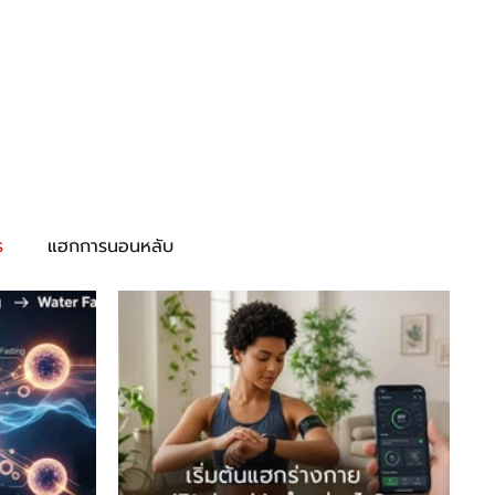
บทความ
Subscribe
ร
แฮกการนอนหลับ
ุ้น
แฮกฮอร์โมน
แฮกพันธุกรรม