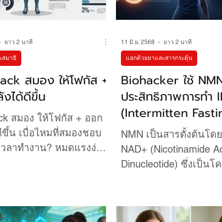
ยาว 2 นาที
11 มิ.ย. 2568
ยาว 2 นาที
สมาธิ
แฮกด้วยยาและสารกระตุ้น
Hack สมอง ให้โฟกัส +
Biohacker ใช้ NMN
งได้ดีขึ้น
ประสิทธิภาพการทำ I
(Intermitten Fasti
ck สมอง ให้โฟกัส + ออก
Water Fasting เพื
ดีขึ้น เบื่อไหมที่สมองชอบ
NMN เป็นสารตั้งต้นโ
วัย
วลาทำงาน? หมดแรงง่าย
NAD+ (Nicotinamide A
กำลังกาย? ถ้าคำตอบคือ .
Dinucleotide) ซึ่งเป็นโค
.
ความสำคัญอย่างยิ่งต่
ของเซลล์ทั่วร่างกาย ม
ใน Biohacker ใช้ NMN