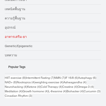
เทคนิคพื้นฐาน
ความรู้พื้นฐาน
อุปกรณ์
อาหารเสริม-ยา
Genetic/Epigenetic
บทความ
Popular Tags
8 กระทู้
7 กระทู้
7 กระทู้
6 กระทู้
6 กระทู้
HIIT exercise
(8)
Intermittent Fasting
(7)
NMN
(7)
IF 16/8
(6)
Autophagy
(6)
6 กระทู้
4 กระทู้
4 กระทู้
4 กระทู้
NAD+
(6)
Nootropics
(4)
weighting exercise
(4)
Ashwagandha
(4)
4 กระทู้
4 กระทู้
4 กระทู้
4 กระทู้
4 กระทู้
Neurohacking
(4)
Ketone
(4)
Cold Therapy
(4)
Creatine
(4)
Omega-3
(4)
4 กระทู้
4 กระทู้
4 กระทู้
4 กระทู้
3 กระ
Meditation
(4)
Growth hormone
(4)
L-theanine
(4)
Biohacker
(4)
Curcumin
(3)
3 กระทู้
Circadian Rhythm
(3)