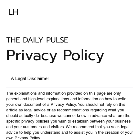
ความรู้พื้นฐาน
เทคนิคพื้นฐาน
LH
เทคนิคก้าวหน้า
อุปกรณ์
อาหารเสริม-ยา
บทความ
THE DAILY PULSE
Privacy Policy
A Legal Disclaimer
The explanations and information provided on this page are only
general and high-level explanations and information on how to write
your own document of a Privacy Policy. You should not rely on this
article as legal advice or as recommendations regarding what you
should actually do, because we cannot know in advance what are the
specific privacy policies you wish to establish between your business
and your customers and visitors. We recommend that you seek legal
advice to help you understand and to assist you in the creation of your
own Privacy Policy.