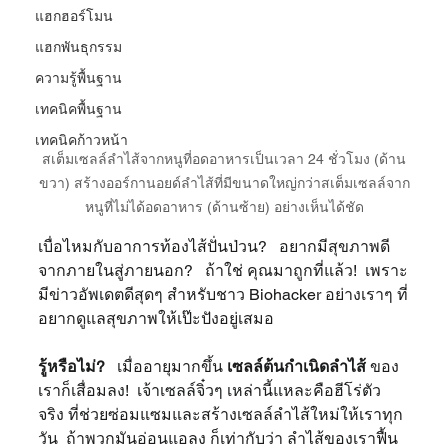
แฮกฮอร์โมน
แฮกพันธุกรรม
ความรู้พื้นฐาน
เทคนิคพื้นฐาน
เทคนิคก้าวหน้า
สเต็มเซลล์ลำไส้จากหนูที่อดอาหารเป็นเวลา 24 ชั่วโมง (ด้าน
ขวา) สร้างออร์กานอยด์ลำไส้ที่มีขนาดใหญ่กว่าสเต็มเซลล์จาก
หนูที่ไม่ได้อดอาหาร (ด้านซ้าย) อย่างเห็นได้ชัด
เบื่อไหมกับอาการท้องไส้ปั่นป่วน?   อยากมีสุขภาพดี
จากภายในสู่ภายนอก?   ถ้าใช่ คุณมาถูกที่แล้ว!  เพราะ
มีข่าวอัพเดตดีสุดๆ สำหรับชาว Biohacker อย่างเราๆ ที่
อยากดูแลสุขภาพให้เป๊ะปังอยู่เสมอ
รู้หรือไม่?  
 เมื่ออายุมากขึ้น 
เซลล์ต้นกำเนิดลำไส้
 ของ
เราก็เสื่อมลง!  เจ้าเซลล์จิ๋วๆ เหล่านี้แหละคือฮีโร่ตัว
จริง ที่ช่วยซ่อมแซมและสร้างเซลล์ลำไส้ใหม่ให้เราทุก
วัน  ถ้าพวกมันอ่อนแอลง ก็เท่ากับว่า ลำไส้ของเราฟื้น