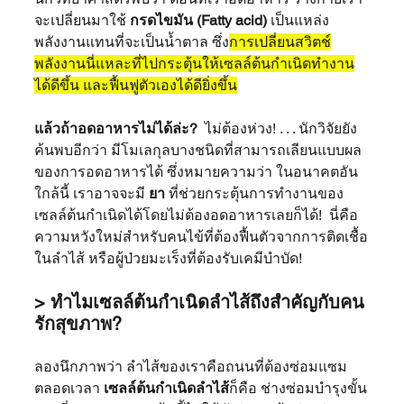
จะเปลี่ยนมาใช้ 
กรดไขมัน (Fatty acid)
 เป็นแหล่ง
พลังงานแทนที่จะเป็นน้ำตาล ซึ่ง
การเปลี่ยนสวิตช์
พลังงานนี่แหละที่ไปกระตุ้นให้เซลล์ต้นกำเนิดทำงาน
ได้ดีขึ้น และฟื้นฟูตัวเองได้ดียิ่งขึ้น
แล้วถ้าอดอาหารไม่ได้ล่ะ?
  ไม่ต้องห่วง! . . . นักวิจัยยัง
ค้นพบอีกว่า มีโมเลกุลบางชนิดที่สามารถเลียนแบบผล
ของการอดอาหารได้ ซึ่งหมายความว่า ในอนาคตอัน
ใกล้นี้ เราอาจจะมี 
ยา
 ที่ช่วยกระตุ้นการทำงานของ
เซลล์ต้นกำเนิดได้โดยไม่ต้องอดอาหารเลยก็ได้!  นี่คือ
ความหวังใหม่สำหรับคนไข้ที่ต้องฟื้นตัวจากการติดเชื้อ
ในลำไส้ หรือผู้ป่วยมะเร็งที่ต้องรับเคมีบำบัด!
> ทำไมเซลล์ต้นกำเนิดลำไส้ถึงสำคัญกับคน
รักสุขภาพ? 
ลองนึกภาพว่า ลำไส้ของเราคือถนนที่ต้องซ่อมแซม
ตลอดเวลา 
เซลล์ต้นกำเนิดลำไส้
ก็คือ ช่างซ่อมบำรุงขั้น