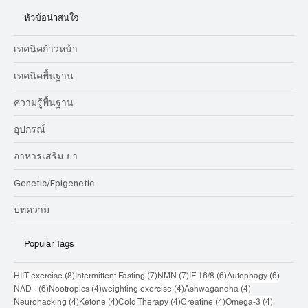
หัวข้อน่าสนใจ
เทคนิคก้าวหน้า
เทคนิคพื้นฐาน
ความรู้พื้นฐาน
อุปกรณ์
อาหารเสริม-ยา
Genetic/Epigenetic
บทความ
Popular Tags
8 กระทู้
7 กระทู้
7 กระทู้
6 กระทู้
6 กระทู้
HIIT exercise
(8)
Intermittent Fasting
(7)
NMN
(7)
IF 16/8
(6)
Autophagy
(6)
6 กระทู้
4 กระทู้
4 กระทู้
4 กระทู้
NAD+
(6)
Nootropics
(4)
weighting exercise
(4)
Ashwagandha
(4)
4 กระทู้
4 กระทู้
4 กระทู้
4 กระทู้
4 กระทู้
Neurohacking
(4)
Ketone
(4)
Cold Therapy
(4)
Creatine
(4)
Omega-3
(4)