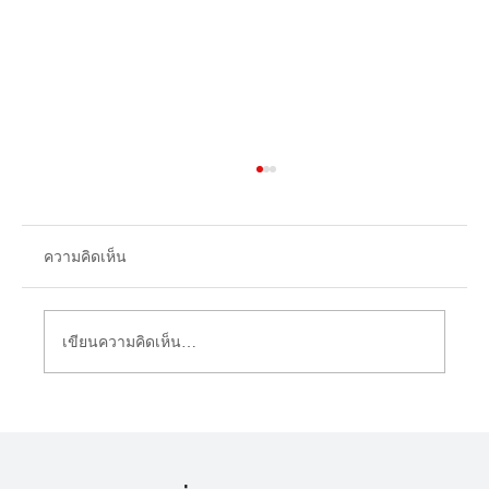
ความคิดเห็น
เขียนความคิดเห็น…
การแฮกสมอง Hippocampus Biohacking -
ศูนย์กลางเรียนรู้และความจำ