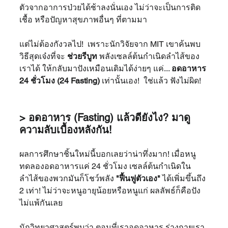
ตัวจากอาการป่วยได้ช้าลงนั่นเอง ไม่ว่าจะเป็นการติด
เชื้อ หรือปัญหาสุขภาพอื่นๆ ที่ตามมา
แต่ไม่ต้องกังวลไป!  เพราะนักวิจัยจาก MIT เขาค้นพบ
วิธีสุดเจ๋งที่จะ 
ช่วยรีบูท
 พลังเซลล์ต้นกำเนิดลำไส้ของ
เราได้ ให้กลับมาปังเหมือนเดิมได้ง่ายๆ แค่... 
อดอาหาร 
24 ชั่วโมง (24 Fasting)
 เท่านั้นเอง!  ใช่แล้ว ฟังไม่ผิด!
> อดอาหาร (Fasting) แล้วดียังไง? มาดู
ความลับเบื้องหลังกัน! 
ผลการศึกษาชิ้นใหม่นี้บอกเลยว่าน่าทึ่งมาก! เมื่อหนู
ทดลองอดอาหารแค่ 24 ชั่วโมง เซลล์ต้นกำเนิดใน
ลำไส้ของพวกมันก็โชว์พลัง 
"ฟื้นฟูตัวเอง"
 ได้เพิ่มขึ้นถึง 
2 เท่า! ไม่ว่าจะหนูอายุน้อยหรือหนูแก่ ผลลัพธ์ก็คือปัง
ไม่แพ้กันเลย
นักวิทยาศาสตร์พบว่า ตอนที่เราอดอาหาร ร่างกายเรา