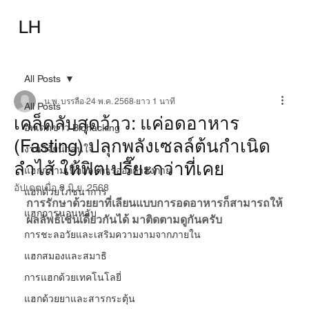
ความรู้พื้นฐาน
เทคนิคพื้นฐาน
LH
เทคนิคก้าวหน้า
อุปกรณ์
อาหารเสริม-ยา
บทความ
All Posts
น.พ. บรรลือ
24 พ.ค. 2568
ยาว 1 นาที
All Posts
เคล็ดลับสุดว้าว: แค่อดอาหาร
อัพเดตข่าว Biohacking
(Fasting) ปลุกพลังเซลล์ต้นกำเนิด
งานวิจัยน่าสนใจ
ลำไส้ ให้ฟิตเปรี๊ยะกว่าที่เคย
แฮกกล้ามเนื้อและการออกกำลังกาย
อัปเดตเมื่อ
3 มิ.ย. 2568
แฮกด้วยโภชนาการ
การรักษาด้วยยาที่เลียนแบบการอดอาหารก็สามารถให้
แฮกการนอนหลับ
ผลลัพธ์เช่นเดียวกันได้ มาติดตามดูกันครับ
การชะลอวัยและเสริมความงามจากภายใน
แฮกสมองและสมาธิ
การแฮกด้วยเทคโนโลยี่
แฮกด้วยยาและสารกระตุ้น