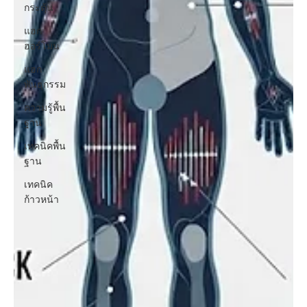
กระตุ้น
แฮก
ฮอร์โมน
แฮก
พันธุกรรม
ความรู้พื้น
ฐาน
เทคนิคพื้น
ฐาน
เทคนิค
ก้าวหน้า