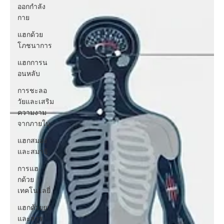
ออกกำลัง
กาย
แฮกด้วย
โภชนาการ
แฮกการน
อนหลับ
การชะลอ
วัยและเสริม
ความงาม
จากภายใน
แฮกสมอง
และสมาธิ
การแฮ
กด้วย
เทคโนโลยี่
แฮกด้วยยา
และสาร