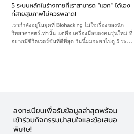
31 พ.ค. 2568
ยาว 2 นาที
เทคนิคพื้นฐาน
5 ระบบหลักในร่างกายที่เราสามารถ "แฮก" ได้เอง
ที่สายสุขภาพไม่ควรพลาด!
เรากำลังอยู่ในยุคที่ Biohacking ไม่ใช่เรื่องของนัก
วิทยาศาสตร์เท่านั้น แต่คือ เครื่องมือของคนรุ่นใหม่ ที่
อยากมีชีวิตเวอร์ชันที่ดีที่สุด วันนี้ผมจะพาไปดู 5 ระบบ
หลักของร่างกายที่พวกเราทุกคนสามารถ “แฮก” ได้
เองจากที่บ้าน (โดยใช้เทคโนโลยี + ไลฟ์สไตล์ +
อาหาร + เสริมบางอย่างเล็กน้อย)