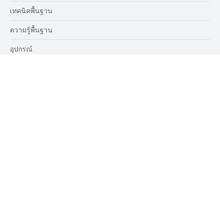
หัวข้อน่าสนใจ
เทคนิคก้าวหน้า
เทคนิคพื้นฐาน
ความรู้พื้นฐาน
อุปกรณ์
อาหารเสริม-ยา
Genetic/Epigenetic
บทความ
Popular Tags
8 กระทู้
7 กระทู้
7 กระทู้
6 กระทู้
6 กระทู้
HIIT exercise
(8)
Intermittent Fasting
(7)
NMN
(7)
IF 16/8
(6)
Autophagy
(6)
6 กระทู้
4 กระทู้
4 กระทู้
4 กระทู้
NAD+
(6)
Nootropics
(4)
weighting exercise
(4)
Ashwagandha
(4)
4 กระทู้
4 กระทู้
4 กระทู้
4 กระทู้
4 กระทู้
Neurohacking
(4)
Ketone
(4)
Cold Therapy
(4)
Creatine
(4)
Omega-3
(4)