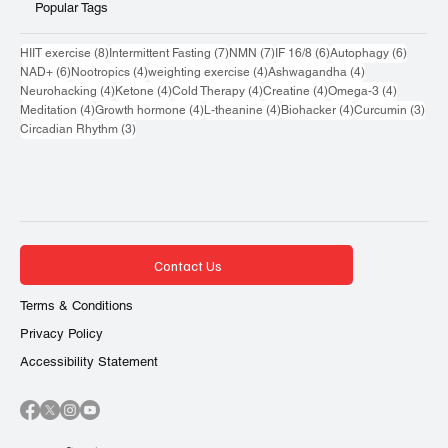
อาหารเสริม-ยา
Genetic/Epigenetic
บทความ
Popular Tags
8 กระทู้
7 กระทู้
7 กระทู้
6 กระทู้
6 กระทู้
HIIT exercise
(8)
Intermittent Fasting
(7)
NMN
(7)
IF 16/8
(6)
Autophagy
(6)
6 กระทู้
4 กระทู้
4 กระทู้
4 กระทู้
NAD+
(6)
Nootropics
(4)
weighting exercise
(4)
Ashwagandha
(4)
4 กระทู้
4 กระทู้
4 กระทู้
4 กระทู้
4 กระทู้
Neurohacking
(4)
Ketone
(4)
Cold Therapy
(4)
Creatine
(4)
Omega-3
(4)
4 กระทู้
4 กระทู้
4 กระทู้
4 กระทู้
3 กระ
Meditation
(4)
Growth hormone
(4)
L-theanine
(4)
Biohacker
(4)
Curcumin
(3)
3 กระทู้
Circadian Rhythm
(3)
Contact Us
Terms & Conditions