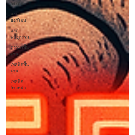
กระตุ้น
แฮก
ฮอร์โมน
แฮก
พันธุกรรม
ความรู้พื้น
ฐาน
เทคนิคพื้น
ฐาน
เทคนิค
ก้าวหน้า