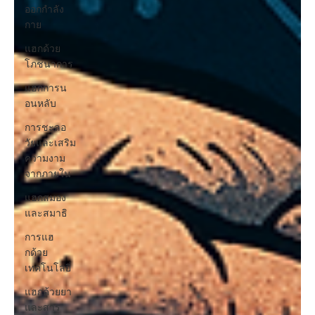
ออกกำลัง
กาย
แฮกด้วย
โภชนาการ
แฮกการน
อนหลับ
การชะลอ
วัยและเสริม
ความงาม
จากภายใน
แฮกสมอง
และสมาธิ
การแฮ
กด้วย
เทคโนโลยี่
แฮกด้วยยา
และสาร