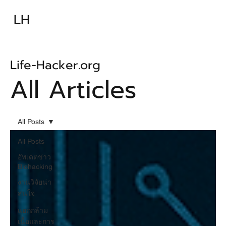
ความรู้พื้นฐาน
เทคนิคพื้นฐาน
LH
เทคนิคก้าวหน้า
อุปกรณ์
อาหารเสริม-ยา
บทความ
Life-Hacker.org
All Articles
All Posts
All Posts
อัพเดตข่าว
Biohacking
งานวิจัยน่า
สนใจ
แฮกกล้าม
เนื้อและการ