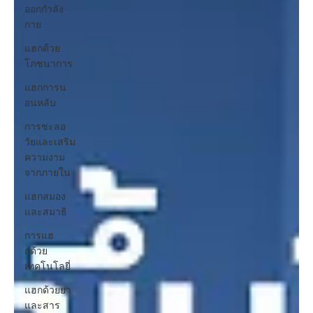
ออกกำลัง
กาย
แฮกด้วย
โภชนาการ
แฮกการน
อนหลับ
การชะลอ
วัยและเสริม
ความงาม
จากภายใน
แฮกสมอง
และสมาธิ
การแฮ
กด้วย
เทคโนโลยี่
แฮกด้วยยา
และสาร