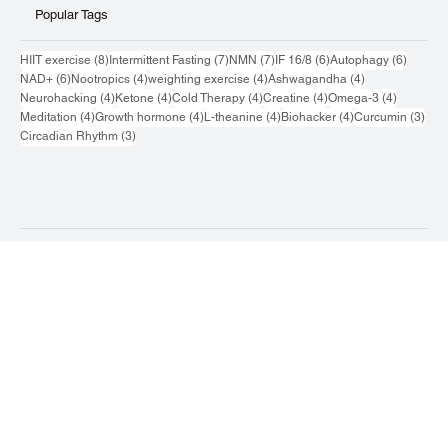
Popular Tags
8 กระทู้
7 กระทู้
7 กระทู้
6 กระทู้
6 กระทู้
HIIT exercise
(8)
Intermittent Fasting
(7)
NMN
(7)
IF 16/8
(6)
Autophagy
(6)
6 กระทู้
4 กระทู้
4 กระทู้
4 กระทู้
NAD+
(6)
Nootropics
(4)
weighting exercise
(4)
Ashwagandha
(4)
4 กระทู้
4 กระทู้
4 กระทู้
4 กระทู้
4 กระทู้
Neurohacking
(4)
Ketone
(4)
Cold Therapy
(4)
Creatine
(4)
Omega-3
(4)
4 กระทู้
4 กระทู้
4 กระทู้
4 กระทู้
3 กระ
Meditation
(4)
Growth hormone
(4)
L-theanine
(4)
Biohacker
(4)
Curcumin
(3)
3 กระทู้
Circadian Rhythm
(3)
Contact Us
Terms & Conditions
Privacy Policy
Accessibility Statement