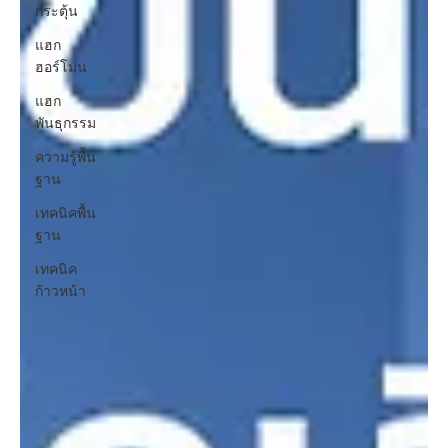
กระตุ้น
แฮก
ฮอร์โมน
แฮก
พันธุกรรม
ความรู้พื้น
ฐาน
เทคนิคพื้น
ฐาน
เทคนิค
ก้าวหน้า