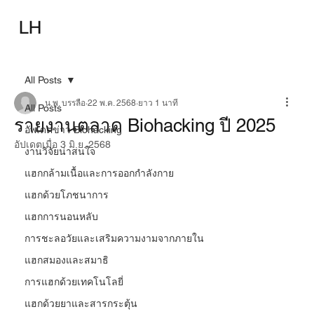
ความรู้พื้นฐาน
เทคนิคพื้นฐาน
LH
เทคนิคก้าวหน้า
อุปกรณ์
อาหารเสริม-ยา
บทความ
All Posts
น.พ. บรรลือ
22 พ.ค. 2568
ยาว 1 นาที
All Posts
รายงานตลาด Biohacking ปี 2025
อัพเดตข่าว Biohacking
อัปเดตเมื่อ
3 มิ.ย. 2568
งานวิจัยน่าสนใจ
แฮกกล้ามเนื้อและการออกกำลังกาย
แฮกด้วยโภชนาการ
แฮกการนอนหลับ
การชะลอวัยและเสริมความงามจากภายใน
แฮกสมองและสมาธิ
การแฮกด้วยเทคโนโลยี่
แฮกด้วยยาและสารกระตุ้น