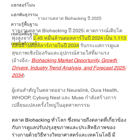
แฮกฮอร์โมน
แฮกพันธุกรรม
รายงานตลาด Biohacking ปี 2025
ความรู้พื้นฐาน
รายงานตลาด Biohacking ปี 2025: คาดการณ์เติบโต
เทคนิคพื้นฐาน
พุ่งสูงจาก 
2.45 หมื่นล้านดอลลาร์ในปี 2024 เป็น 1.113 
เทคนิคก้าวหน้า
แสนล้านดอลลาร์ภายในปี 2034
 รับกระแสการดูแล
สุขภาพเชิงป้องกันและอุปกรณ์สวมใส่ที่มาแรง 
(อ้างอิง:- 
Biohacking Market Opportunity, Growth 
Drivers, Industry Trend Analysis, and Forecast 2025-
2034
)
ผู้เล่นสำคัญในตลาดอย่าง Neuralink, Oura Health, 
WHOOP, Cyborg Nest และ Muse กำลังสร้างการ
เปลี่ยนแปลงครั้งใหญ่ในอุตสาหกรรม
ตลาด Biohacking ทั่วโลก ซึ่งหมายถึงตลาดที่เกี่ยวข้อง
กับการดูแลปรับปรุงสุขภาพและประสิทธิภาพของ
ร่างกายด้วยวิธีทางวิทยาศาสตร์และเทคโนโลยี มี