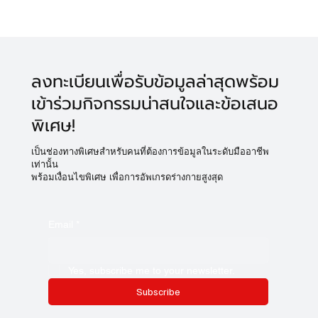
งานวิจัยล่าสุดเปิดตัว -นักฆ่ามะเร็ง- DNA
nanobot ลดเนื้องอก 70% โดยไม่ทำร้าย
เซลล์ปกติ!
ลงทะเบียนเพื่อรับข้อมูลล่าสุดพร้อม
เข้าร่วมกิจกรรมน่าสนใจและข้อเสนอ
พิเศษ!
เป็นช่องทางพิเศษสำหรับคนที่ต้องการข้อมูลในระดับมืออาชีพ
เท่านั้น
พร้อมเงื่อนไขพิเศษ เพื่อการอัพเกรดร่างกายสูงสุด
Email
*
Yes, subscribe me to your newsletter.
Subscribe