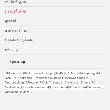
เทคนิคพื้นฐาน
ความรู้พื้นฐาน
อุปกรณ์
อาหารเสริม-ยา
Genetic/Epigenetic
บทความ
Popular Tags
8 กระทู้
7 กระทู้
7 กระทู้
6 กระทู้
6 กระทู้
HIIT exercise
(8)
Intermittent Fasting
(7)
NMN
(7)
IF 16/8
(6)
Autophagy
(6)
6 กระทู้
4 กระทู้
4 กระทู้
4 กระทู้
NAD+
(6)
Nootropics
(4)
weighting exercise
(4)
Ashwagandha
(4)
4 กระทู้
4 กระทู้
4 กระทู้
4 กระทู้
4 กระทู้
Neurohacking
(4)
Ketone
(4)
Cold Therapy
(4)
Creatine
(4)
Omega-3
(4)
4 กระทู้
4 กระทู้
4 กระทู้
4 กระทู้
3 กระ
Meditation
(4)
Growth hormone
(4)
L-theanine
(4)
Biohacker
(4)
Curcumin
(3)
3 กระทู้
Circadian Rhythm
(3)