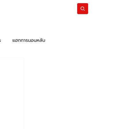
บทความ
Subscribe
ร
แฮกการนอนหลับ
ุ้น
แฮกฮอร์โมน
แฮกพันธุกรรม