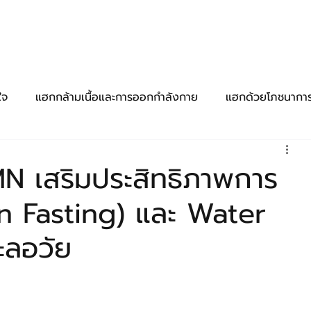
ื้นฐาน
เทคนิคพื้นฐาน
เทคนิคก้าวหน้า
อุปกรณ์
อาหารเสริม-ยา
ใจ
แฮกกล้ามเนื้อและการออกกำลังกาย
แฮกด้วยโภชนากา
และสมาธิ
การแฮกด้วยเทคโนโลยี่
แฮกด้วยยาและสารกระต
N เสริมประสิทธิภาพการ
en Fasting) และ Water
ะลอวัย