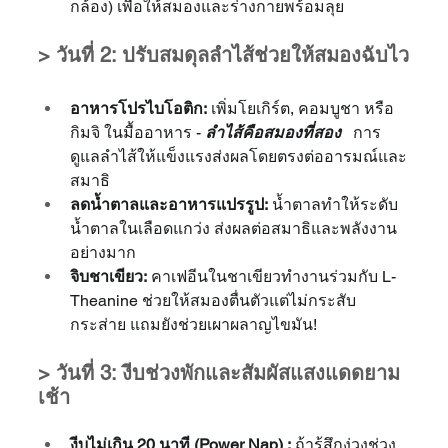
กล้อง) เพื่อให้สมองและร่างกายพร้อมลุย
> วันที่ 2: ปรับสมดุลลำไส้ช่วยให้สมองฉับไว
อาหารโปรไบโอติก:
 เพิ่มโยเกิร์ต, คอมบูชา หรือ
กิมจิ ในมื้ออาหาร - 
ลำไส้คือสมองที่สอง
การ
ดูแลลำไส้ให้แข็งแรงส่งผลโดยตรงต่ออารมณ์และ
สมาธิ
ลดน้ำตาลและอาหารแปรรูป:
 น้ำตาลทำให้ระดับ
น้ำตาลในเลือดแกว่ง ส่งผลต่อสมาธิและพลังงาน
อย่างมาก
จิบชาเขียว:
 คาเฟอีนในชาเขียวทำงานร่วมกับ L-
Theanine ช่วยให้สมองตื่นตัวแต่ไม่กระสับ
กระส่าย แถมยังช่วยเผาผลาญไขมัน!
> วันที่ 3: งีบช่วงพักและสัมผัสแสงแดดยาม
เช้า
งีบไม่เกิน 20 นาที (Power Nap) :
 ถ้ารู้สึกง่วงช่วง