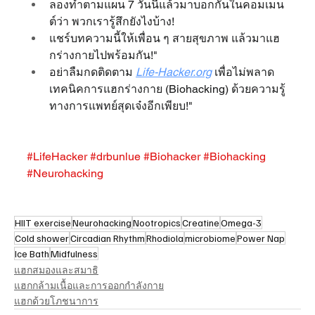
ลองทำตามแผน 7 วันนี้แล้วมาบอกกันในคอมเมน
ต์ว่า พวกเรารู้สึกยังไงบ้าง!
แชร์บทความนี้ให้เพื่อน ๆ สายสุขภาพ แล้วมาแฮ
กร่างกายไปพร้อมกัน!"
อย่าลืมกดติดตาม 
Life-Hacker.org
 เพื่อไม่พลาด
เทคนิคการแฮกร่างกาย (Biohacking) ด้วยความรู้
ทางการแพทย์สุดเจ๋งอีกเพียบ!"
#LifeHacker
#drbunlue
#Biohacker
#Biohacking
#Neurohacking
HIIT exercise
Neurohacking
Nootropics
Creatine
Omega-3
Cold shower
Circadian Rhythm
Rhodiola
microbiome
Power Nap
Ice Bath
Midfulness
แฮกสมองและสมาธิ
แฮกกล้ามเนื้อและการออกกำลังกาย
แฮกด้วยโภชนาการ