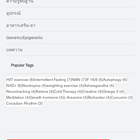
ความรู้พื้นฐาน
อุปกรณ์
อาหารเสริม-ยา
Genetic/Epigenetic
บทความ
Popular Tags
8 กระทู้
7 กระทู้
7 กระทู้
6 กระทู้
6 กระทู้
HIIT exercise
(8)
Intermittent Fasting
(7)
NMN
(7)
IF 16/8
(6)
Autophagy
(6)
6 กระทู้
4 กระทู้
4 กระทู้
4 กระทู้
NAD+
(6)
Nootropics
(4)
weighting exercise
(4)
Ashwagandha
(4)
4 กระทู้
4 กระทู้
4 กระทู้
4 กระทู้
4 กระทู้
Neurohacking
(4)
Ketone
(4)
Cold Therapy
(4)
Creatine
(4)
Omega-3
(4)
4 กระทู้
4 กระทู้
4 กระทู้
4 กระทู้
3 กระ
Meditation
(4)
Growth hormone
(4)
L-theanine
(4)
Biohacker
(4)
Curcumin
(3)
3 กระทู้
Circadian Rhythm
(3)