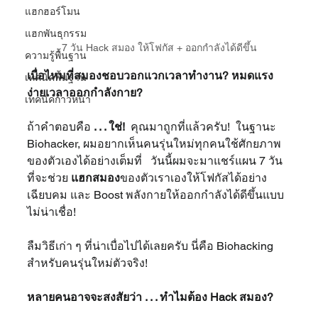
แฮกฮอร์โมน
แฮกพันธุกรรม
7 วัน Hack สมอง ให้โฟกัส + ออกกำลังได้ดีขึ้น
ความรู้พื้นฐาน
เบื่อไหมที่สมองชอบวอกแวกเวลาทำงาน? หมดแรง
เทคนิคพื้นฐาน
ง่ายเวลาออกกำลังกาย?
เทคนิคก้าวหน้า
ถ้าคำตอบคือ 
. . . ใช่! 
 คุณมาถูกที่แล้วครับ!  ในฐานะ 
Biohacker, ผมอยากเห็นคนรุ่นใหม่ทุกคนใช้ศักยภาพ
ของตัวเองได้อย่างเต็มที่   วันนี้ผมจะมาแชร์แผน 7 วัน 
ที่จะช่วย 
แฮกสมอง
ของตัวเราเองให้โฟกัสได้อย่าง
เฉียบคม และ Boost พลังกายให้ออกกำลังได้ดีขึ้นแบบ
ไม่น่าเชื่อ!
ลืมวิธีเก่า ๆ ที่น่าเบื่อไปได้เลยครับ นี่คือ Biohacking 
สำหรับคนรุ่นใหม่ตัวจริง!
หลายคนอาจจะสงสัยว่า . . . ทำไมต้อง Hack สมอง?