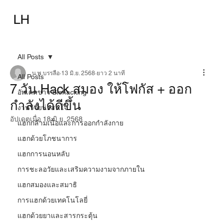
ความรู้พื้นฐาน
เทคนิคพื้นฐาน
LH
เทคนิคก้าวหน้า
อุปกรณ์
อาหารเสริม-ยา
บทความ
All Posts
น.พ.บรรลือ
13 มิ.ย. 2568
ยาว 2 นาที
All Posts
7 วัน Hack สมอง ให้โฟกัส + ออก
อัพเดตข่าว Biohacking
กำลังได้ดีขึ้น
งานวิจัยน่าสนใจ
อัปเดตเมื่อ
18 มิ.ย. 2568
แฮกกล้ามเนื้อและการออกกำลังกาย
แฮกด้วยโภชนาการ
แฮกการนอนหลับ
การชะลอวัยและเสริมความงามจากภายใน
แฮกสมองและสมาธิ
การแฮกด้วยเทคโนโลยี่
แฮกด้วยยาและสารกระตุ้น